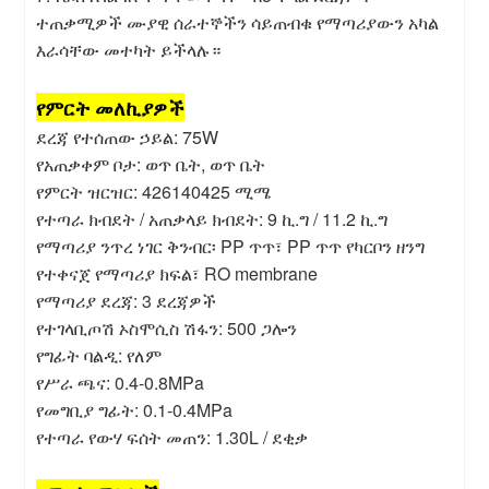
ተጠቃሚዎች ሙያዊ ሰራተኞችን ሳይጠብቁ የማጣሪያውን አካል
እራሳቸው መተካት ይችላሉ።
የምርት መለኪያዎች
ደረጃ የተሰጠው ኃይል: 75W
የአጠቃቀም ቦታ: ወጥ ቤት, ወጥ ቤት
የምርት ዝርዝር: 426140425 ሚሜ
የተጣራ ክብደት / አጠቃላይ ክብደት: 9 ኪ.ግ / 11.2 ኪ.ግ
የማጣሪያ ንጥረ ነገር ቅንብር፡ PP ጥጥ፣ PP ጥጥ የካርቦን ዘንግ
የተቀናጀ የማጣሪያ ክፍል፣ RO membrane
የማጣሪያ ደረጃ: 3 ደረጃዎች
የተገላቢጦሽ ኦስሞሲስ ሽፋን: 500 ጋሎን
የግፊት ባልዲ: የለም
የሥራ ጫና: 0.4-0.8MPa
የመግቢያ ግፊት: 0.1-0.4MPa
የተጣራ የውሃ ፍሰት መጠን: 1.30L / ደቂቃ