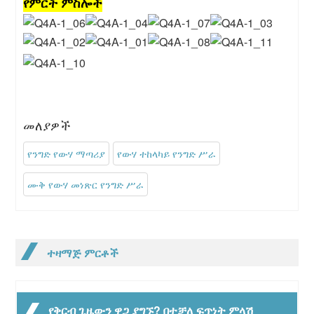
የምርት ምስሎች
መለያዎች
የንግድ የውሃ ማጣሪያ
የውሃ ተከላካይ የንግድ ሥራ
ሙቅ የውሃ መነጽር የንግድ ሥራ
ተዛማጅ ምርቶች
የቅርብ ጊዜውን ዋጋ ያግኙ? በተቻለ ፍጥነት ምላሽ