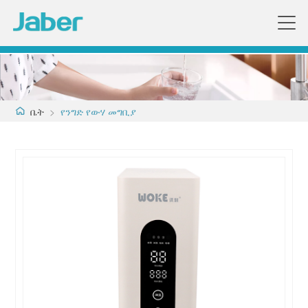
ቤት
>
የንግድ የውሃ መግቢያ