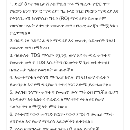
1. ደረጃ 3 የተገላቢጦሽ ኦስሞሲስ ጥሩ ማጣሪያ፡- የፒፒ ጥጥ
የካርቦን ዘንግ ጥምር ማጣሪያ፣ ግራኑላር ገቢር የካርቦን ማጣሪያ እና
የተገላቢጦሽ ኦስሞሲስ ሽፋን (RO) ማጣሪያን በመጠቀም
የውሃው ጥራት ለቀጥታ የመጠጥ ውሃ ብሄራዊ ደረጃን ማሟላቱን
ያረጋግጣል።
2. ባልዲ ነጻ ንድፍ: ፈጣን ማጣሪያ እና መጠጥ, ሳይጠብቅ ንጹህ
የመጠጥ ውሃ በማቅረብ.
3. ባለሁለት TDS ማሳያ፡- የቧንቧ ውሃ እና የተጣራ ቀጥተኛ
የመጠጥ ውሃ የ TDS እሴቶችን በእውነተኛ ጊዜ መከታተል፣
በጨረፍታ ግልጽ የመንጻት ውጤቶች።
4. አውቶማቲክ የፍሳሽ ማጣሪያ ክፍል፡ የንጹህ ውሃ ጥራትን
ይጠብቃል እና የማጣሪያውን ንጥረ ነገር እድሜ ያራዝመዋል።
5. ሁለገብ ዓላማ፡- ቀጥተኛ የመጠጥ ውሃ ማቅረብ የሚችል ሲሆን
እንዲሁም አትክልትና ፍራፍሬ ለማፅዳት፣ የተለያዩ የውሃ
ፍላጎቶችን ለማሟላት ምቹ ነው።
6. የተቀናጀ የውሃ መንገድ ቦርድ፡- የውሃ ምርትን ውጤታማነት
ያሻሽላል እና የውሃ ማፍሰስ አደጋዎችን ይቀንሳል።
7. የራስ አገልግሎት ዋና መተካት፡- በ3 ቀላል ደረጃዎች