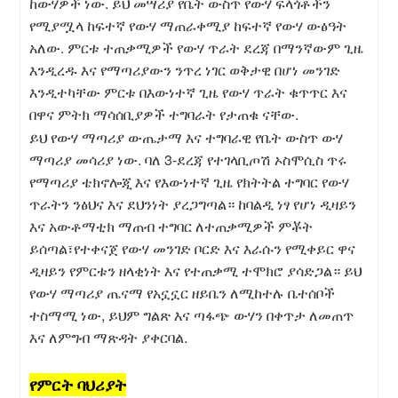
ከውሃዎች ነው. ይህ መሣሪያ የቤት ውስጥ የውሃ ፍላጎቶችን
የሚያሟላ ከፍተኛ የውሃ ማጠራቀሚያ ከፍተኛ የውሃ ውፅዓት
አለው. ምርቱ ተጠቃሚዎች የውሃ ጥራት ደረጃ በማንኛውም ጊዜ
እንዲረዱ እና የማጣሪያውን ንጥረ ነገር ወቅታዊ በሆነ መንገድ
እንዲተካቸው ምርቱ በእውነተኛ ጊዜ የውሃ ጥራት ቁጥጥር እና
በዋና ምትክ ማሳሰቢያዎች ተግባራት የታጠቁ ናቸው.
ይህ የውሃ ማጣሪያ ውጤታማ እና ተግባራዊ የቤት ውስጥ ውሃ
ማጣሪያ መሳሪያ ነው. ባለ 3-ደረጃ የተገላቢጦሽ ኦስሞሲስ ጥሩ
የማጣሪያ ቴክኖሎጂ እና የእውነተኛ ጊዜ የክትትል ተግባር የውሃ
ጥራትን ንፅህና እና ደህንነት ያረጋግጣል። ከባልዲ ነፃ የሆነ ዲዛይን
እና አውቶማቲክ ማጠብ ተግባር ለተጠቃሚዎች ምቾት
ይሰጣል፣የተቀናጀ የውሃ መንገድ ቦርድ እና እራሱን የሚቀይር ዋና
ዲዛይን የምርቱን ዘላቂነት እና የተጠቃሚ ተሞክሮ ያሳድጋል። ይህ
የውሃ ማጣሪያ ጤናማ የአኗኗር ዘይቤን ለሚከተሉ ቤተሰቦች
ተስማሚ ነው, ይህም ግልጽ እና ጣፋጭ ውሃን በቀጥታ ለመጠጥ
እና ለምግብ ማጽዳት ያቀርባል.
የምርት ባህሪያት