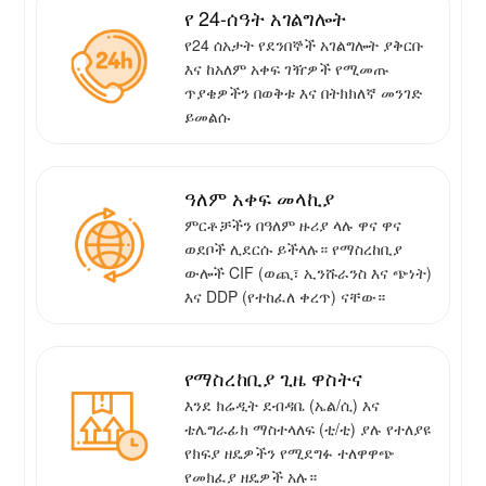
የ 24-ሰዓት አገልግሎት
የ24 ሰአታት የደንበኞች አገልግሎት ያቅርቡ
እና ከአለም አቀፍ ገዥዎች የሚመጡ
ጥያቄዎችን በወቅቱ እና በትክክለኛ መንገድ
ይመልሱ
ዓለም አቀፍ መላኪያ
ምርቶቻችን በዓለም ዙሪያ ላሉ ዋና ዋና
ወደቦች ሊደርሱ ይችላሉ። የማስረከቢያ
ውሎች CIF (ወጪ፣ ኢንሹራንስ እና ጭነት)
እና DDP (የተከፈለ ቀረጥ) ናቸው።
የማስረከቢያ ጊዜ ዋስትና
እንደ ክሬዲት ደብዳቤ (ኤል/ሲ) እና
ቴሌግራፊክ ማስተላለፍ (ቲ/ቲ) ያሉ የተለያዩ
የክፍያ ዘዴዎችን የሚደግፉ ተለዋዋጭ
የመክፈያ ዘዴዎች አሉ።