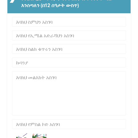
እንሰጣለን (በ12 ሰዓታት ውስጥ)