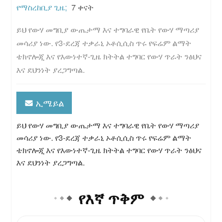
የማስረከቢያ ጊዜ;
7 ቀናት
ይህ የውሃ መግቢያ ውጤታማ እና ተግባራዊ የቤት የውሃ ማጣሪያ 
መሳሪያ ነው. የ3-ደረጃ ተቃራኒ ኦቶሲሲስ ጥሩ የፍሬም ልማት 
ቴክኖሎጂ እና የእውነተኛ-ጊዜ ክትትል ተግባር የውሃ ጥራት ንፅህና 
እና ደህንነት ያረጋግጣል.
ኢሜይል
ይህ የውሃ መግቢያ ውጤታማ እና ተግባራዊ የቤት የውሃ ማጣሪያ
መሳሪያ ነው. የ3-ደረጃ ተቃራኒ ኦቶሲሲስ ጥሩ የፍሬም ልማት
ቴክኖሎጂ እና የእውነተኛ-ጊዜ ክትትል ተግባር የውሃ ጥራት ንፅህና
እና ደህንነት ያረጋግጣል.
የእኛ ጥቅም