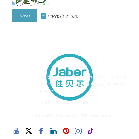
አስገባ
የግላዊነት ፖሊሲ
አድራሻ
ቁጥር 98, የ xisi መንገድ, የሺቢ ጎዳና, ፓኒ ኮፍያ,
የጉንግንግ ከተማ, ጓንግዶንግ አውራጃ, ጓንግዶንግ
አውራጃ
ኢሜይል
348171018@qq.com
ስልክ
+86 020-34630176 / 400-859-6366