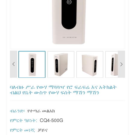
ባለብዙ ሥራ የውሃ ማጓጓዣ የሮ ፍራፍሬ እና አትክልት
ብልህ የቤት ውስጥ የውሃ ፍሰት ማሽን ማሽን
ብራንድ፡
የተጣራ መልአክ
የምርት ዓይነት:
CQ4-500G
የምርት መነሻ;
ቻይና