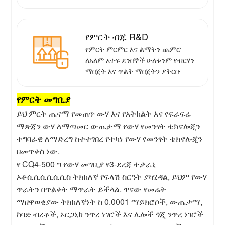
የምርት ብጁ R&D
የምርት ምርምር እና ልማትን ጨምሮ
ለአለም አቀፍ ደንበኞች ሁለቱንም የብርሃን
ማበጀት እና ጥልቅ ማበጀትን ያቅርቡ
የምርት መግቢያ
ይህ ምርት ጤናማ የመጠጥ ውሃ እና የአትክልት እና የፍራፍሬ
ማጽጃን ውሃ ለማጣመር ውጤታማ የውሃ የመንፃት ቴክኖሎጂን
ተግባራዊ ለማድረግ ከተተገበረ የተካነ የውሃ የመንፃት ቴክኖሎጂን
በመጥቀስ ነው.
የ CQ4-500 ግ የውሃ መግቢያ የ3-ደረጃ ተቃራኒ
ኦቶሲሲሲሲሲሲስ ትክክለኛ የፍላሽ ስርዓት ያካሂዳል, ይህም የውሃ
ጥራትን በጥልቀት ማጥራት ይችላል. ዋናው የመሬት
ማዘዋወቂያው ትክክለኛነት ከ 0.0001 ማይክሮሶች, ውጤታማ,
ከባድ ብረቶች, ኦርጋኒክ ንጥረ ነገሮች እና ሌሎች ጎጂ ንጥረ ነገሮች