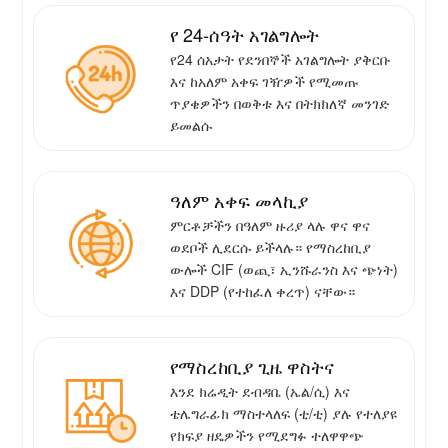
የ 24-ሰዓት አገልግሎት
የ24 ሰአታት የደንበኞች አገልግሎት ያቅርቡ
እና ከአለም አቀፍ ገዥዎች የሚመጡ
ጥያቄዎችን በወቅቱ እና በትክክለኛ መንገድ
ይመልሱ
ዓለም አቀፍ መላኪያ
ምርቶቻችን በዓለም ዙሪያ ላሉ ዋና ዋና
ወደቦች ሊደርሱ ይችላሉ። የማስረከቢያ
ውሎች CIF (ወጪ፣ ኢንሹራንስ እና ጭነት)
እና DDP (የተከፈለ ቀረጥ) ናቸው።
የማስረከቢያ ጊዜ ዋስትና
እንደ ክሬዲት ደብዳቤ (ኤል/ሲ) እና
ቴሌግራፊክ ማስተላለፍ (ቲ/ቲ) ያሉ የተለያዩ
የክፍያ ዘዴዎችን የሚደግፉ ተለዋዋጭ