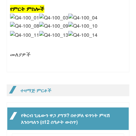
የምርት ምስሎች
መለያዎች
ተዛማጅ ምርቶች
የቅርብ ጊዜውን ዋጋ ያግኙ? በተቻለ ፍጥነት ምላሽ
እንሰጣለን (በ12 ሰዓታት ውስጥ)