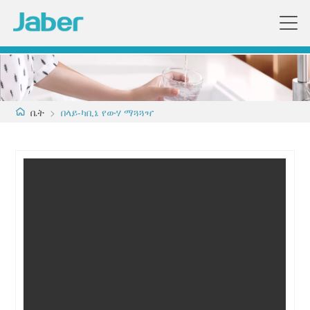
ቤት
>
በላይ-ካቢኔ የውሃ ማጓጓዣ