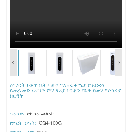
ስማርት የወጥ ቤት የውሃ ማጠራቀሚያ ሮአር-ነፃ
የመራመድ ጩኸት የማጣሪያ ካርቶን የቤት የውሃ ማጣሪያ
ስርዓት
ብራንድ፡
የተጣራ መልአክ
የምርት ዓይነት:
CQ4-100G