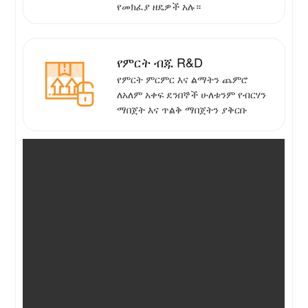
የመክፈያ ዘዴዎች አሉ።
የምርት ብጁ R&D
የምርት ምርምር እና ልማትን ጨምሮ
ለአለም አቀፍ ደንበኞች ሁለቱንም የብርሃን
ማበጀት እና ጥልቅ ማበጀትን ያቅርቡ