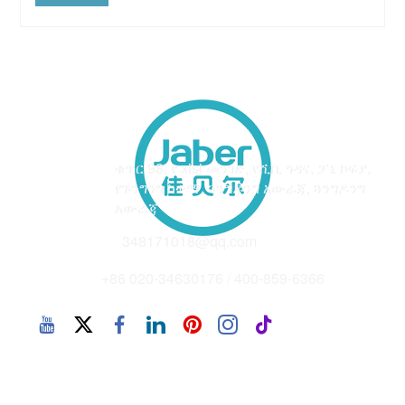
አድራሻ
ቁጥር 98, የ xisi መንገድ, የሺቢ ጎዳና, ፓኒ ኮፍያ,
የጉንግንግ ከተማ, ጓንግዶንግ አውራጃ, ጓንግዶንግ
አውራጃ
ኢሜይል
348171018@qq.com
ስልክ
+86 020-34630176 / 400-859-6366
የቅጂ መብት 2025 © Chn - gangzhou jaber የአካባቢ ጥበቃ