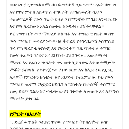
መሆኑን ያረጋግጣል። ምርቱ በእውነተኛ ጊዜ የውሃ ጥራት ቁጥጥር
እና የዋና ምትክ አስታዋሽ ተግባራት የተገጠመለት ሲሆን
ተጠቃሚዎች የውሃ ጥራት ሁኔታን በማንኛውም ጊዜ እንዲገነዘቡ
እና የማጣሪያውን አካል በወቅቱ እንዲተኩ ያስችላቸዋል።
ይህ የወጥ ቤት ውሃ ማጣሪያ ቀልጣፋ እና ተግባራዊ የቤት ውስጥ
ውሃ ማጣሪያ መሳሪያ ነው። ባለ 4-ደረጃ የተገላቢጦሽ ኦስሞሲስ
ጥሩ የማጣሪያ ቴክኖሎጂ እና የእውነተኛ ጊዜ የክትትል ተግባር
የውሃ ጥራትን ንፅህና እና ደህንነት ያረጋግጣል። አውቶማቲክ
ማጠብ እና የራስ አገልግሎት ዋና መተኪያ ንድፍ ለተጠቃሚዎች
ምቾት ይሰጣል, የተቀናጀ የውሃ ቦይ ቦርድ እና ከሊድ-ነጻ የቧንቧ
እቃዎች የምርቱን ዘላቂነት እና ደህንነት ይጨምራሉ. ይህ የውሃ
ማጣሪያ ጤናማ የአኗኗር ዘይቤን ለሚከተሉ ቤተሰቦች ተስማሚ
ነው, ይህም ግልጽ እና ጣፋጭ ውሃን በቀጥታ ለመጠጥ እና ለምግብ
ማጽዳት ያቀርባል.
የምርት ባህሪያት
1. ደረጃ 4 ጥልቅ ንፅህና: ዋናው የማጣሪያ ትክክለኛነት እስከ
0.0001 ማይክሮን ከፍ ያለ ነው, አነስተኛ ሞለኪውል ኦርጋኒክ