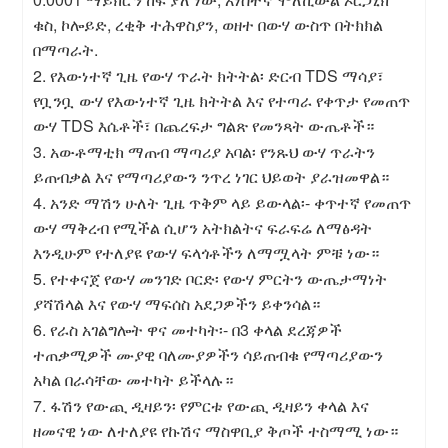
ቁስ, ኮሎይድ, ረቂቅ ተሕዋስያን, ወዘተ በውሃ ውስጥ በትክክል
በማጣራት.
2. የእውነተኛ ጊዜ የውሃ ጥራት ክትትል፡ ድርብ TDS ማሳያ፣
የቧንቧ ውሃ የእውነተኛ ጊዜ ክትትል እና የተጣራ የቀጥታ የመጠጥ
ውሃ TDS እሴቶች፣ በጨረፍታ ግልጽ የመንጻት ውጤቶች።
3. አውቶማቲክ ማጠብ ማጣሪያ አባል፡ የንጹህ ውሃ ጥራትን
ይጠብቃል እና የማጣሪያውን ንጥረ ነገር ህይወት ያራዝመዋል።
4. አንድ ማሽን ሁለት ጊዜ ጥቅም ላይ ይውላል፡- ቀጥተኛ የመጠጥ
ውሃ ማቅረብ የሚችል ሲሆን አትክልትና ፍራፍሬ ለማፅዳት
እንዲሁም የተለያዩ የውሃ ፍላጎቶችን ለማሟላት ምቹ ነው።
5. የተቀናጀ የውሃ መንገድ ቦርድ፡ የውሃ ምርትን ውጤታማነት
ያሻሽላል እና የውሃ ማፍሰስ አደጋዎችን ይቀንሳል።
6. የራስ አገልግሎት ዋና መተካት፡- በ3 ቀላል ደረጃዎች
ተጠቃሚዎች ሙያዊ ባለሙያዎችን ሳይጠብቁ የማጣሪያውን
አካል በራሳቸው መተካት ይችላሉ።
7. ፋሽን የውጪ ዲዛይን፡ የምርቱ የውጪ ዲዛይን ቀላል እና
ዘመናዊ ነው ለተለያዩ የኩሽና ማስዋቢያ ቅጦች ተስማሚ ነው።