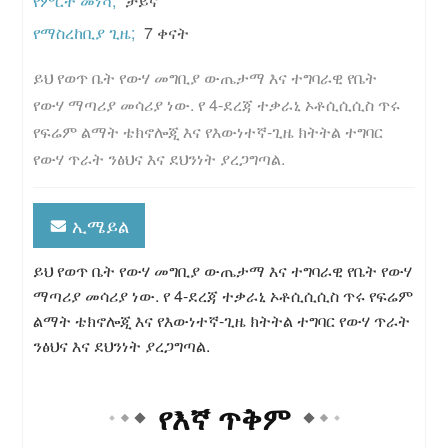
የምርት መነሻ;
ቻይና
የማስረከቢያ ጊዜ;
7 ቀናት
ይህ የወጥ ቤት የውሃ መግቢያ ውጤታማ እና ተግባራዊ የቤት 
የውሃ ማጣሪያ መሳሪያ ነው. የ 4-ደረጃ ተቃራኒ ኦቶሲሲሲስ ጥሩ 
የፍሬም ልማት ቴክኖሎጂ እና የእውነተኛ-ጊዜ ክትትል ተግባር 
የውሃ ጥራት ንፅህና እና ደህንነት ያረጋግጣል.
ኢሜይል
ይህ የወጥ ቤት የውሃ መግቢያ ውጤታማ እና ተግባራዊ የቤት የውሃ
ማጣሪያ መሳሪያ ነው. የ 4-ደረጃ ተቃራኒ ኦቶሲሲሲስ ጥሩ የፍሬም
ልማት ቴክኖሎጂ እና የእውነተኛ-ጊዜ ክትትል ተግባር የውሃ ጥራት
ንፅህና እና ደህንነት ያረጋግጣል.
የእኛ ጥቅም