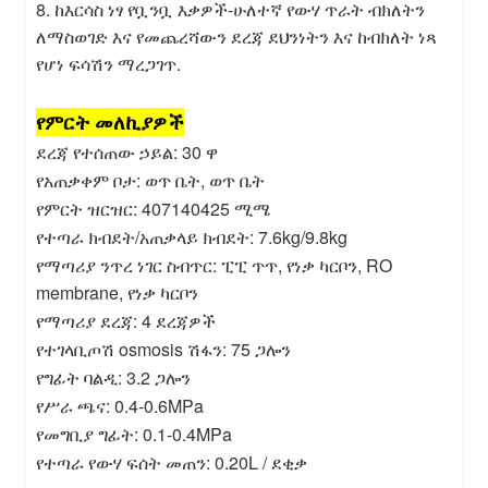
8. ከእርሳስ ነፃ የቧንቧ እቃዎች-ሁለተኛ የውሃ ጥራት ብክለትን
ለማስወገድ እና የመጨረሻውን ደረጃ ደህንነትን እና ከብክለት ነጻ
የሆነ ፍሳሽን ማረጋገጥ.
የምርት መለኪያዎች
ደረጃ የተሰጠው ኃይል: 30 ዋ
የአጠቃቀም ቦታ: ወጥ ቤት, ወጥ ቤት
የምርት ዝርዝር: 407140425 ሚሜ
የተጣራ ክብደት/አጠቃላይ ክብደት: 7.6kg/9.8kg
የማጣሪያ ንጥረ ነገር ስብጥር: ፒፒ ጥጥ, የነቃ ካርቦን, RO
membrane, የነቃ ካርቦን
የማጣሪያ ደረጃ: 4 ደረጃዎች
የተገላቢጦሽ osmosis ሽፋን: 75 ጋሎን
የግፊት ባልዲ: 3.2 ጋሎን
የሥራ ጫና: 0.4-0.6MPa
የመግቢያ ግፊት: 0.1-0.4MPa
የተጣራ የውሃ ፍሰት መጠን: 0.20L / ደቂቃ