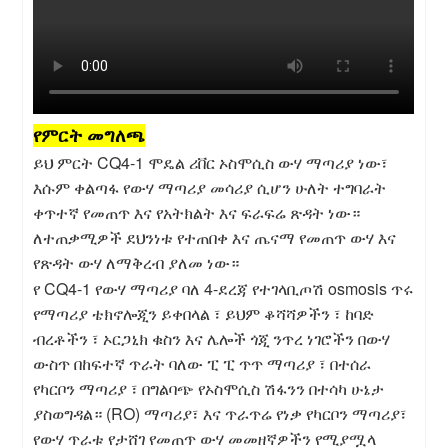
የምርት መግለጫ
ይህ ምርት CQ4-1 ሞዴል ሪቨር ኦስሞሲስ ውሃ ማጣሪያ ነው፣
እሱም ቀልጣፋ የውሃ ማጣሪያ መሳሪያ ሲሆን ሁለት ተግባራት
ቀጥተኛ የመጠጥ እና የአትክልት እና ፍራፍሬ ጽዳት ነው።
ለተጠቃሚዎች ደህንነቱ የተጠበቀ እና ጤናማ የመጠጥ ውሃ እና
የጽዳት ውሃ ለማቅረብ ያለመ ነው።
የ CQ4-1 የውሃ ማጣሪያ ባለ 4-ደረጃ የተገላቢጦሽ osmosis ጥሩ
የማጣሪያ ቴክኖሎጂን ይቀበላል ፣ ይህም ቆሻሻዎችን ፣ ከባድ
ብረቶችን ፣ ኦርጋኒክ ቁስን እና ሌሎች ጎጂ ንጥረ ነገሮችን በውሃ
ውስጥ በከፍተኛ ጥራት ባለው ፒ ፒ ጥጥ ማጣሪያ ፣ በተሰራ
የካርቦን ማጣሪያ ፣ በግልባጭ የኦስሞሲስ ሽፋንን በተሳካ ሁኔታ
ያስወግዳል። (RO) ማጣሪያ፣ እና ጥራጥሬ የነቃ የካርቦን ማጣሪያ፣
የውሃ ጥራቱ የታሸገ የመጠጥ ውሃ መመዘኛዎችን የሚያሟላ