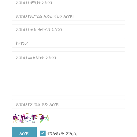
አስገባ
የግላዊነት ፖሊሲ