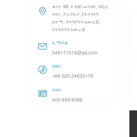
ቁጥር 98, የ xisi መንገድ, የሺቢ
ጎዳና, ፓኒ ኮፍያ, የጉንግንግ
ከተማ, ጓንግዶንግ አውራጃ,
ጓንግዶንግ አውራጃ
ኢሜይል
348171018@qq.com
ስልክ
+86 020-34630176
ፋክስ
400-859-6366