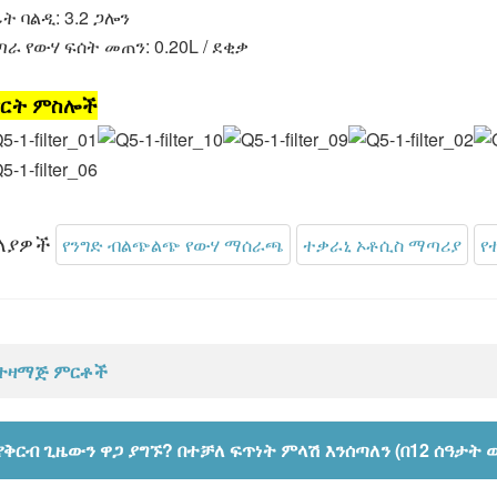
ፊት ባልዲ: 3.2 ጋሎን
ጣራ የውሃ ፍሰት መጠን: 0.20L / ደቂቃ
ምርት ምስሎች
ለያዎች
የንግድ ብልጭልጭ የውሃ ማሰራጫ
ተቃራኒ ኦቶሲስ ማጣሪያ
የ
ተዛማጅ ምርቶች
የቅርብ ጊዜውን ዋጋ ያግኙ? በተቻለ ፍጥነት ምላሽ እንሰጣለን (በ12 ሰዓታት 