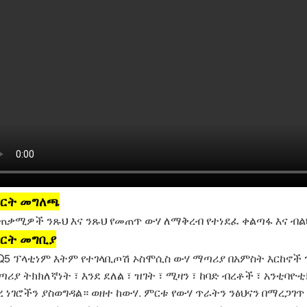
ርት መግለጫ
ጠቃሚዎች ንጹህ እና ንጹህ የመጠጥ ውሃ ለማቅረብ የተነደፈ ቀልጣፋ እና ብል
ርት መግቢያ
Q5 ፕላቲነም እትም የተገላቢጦሽ ኦስሞሲስ ውሃ ማጣሪያ በአምስት እርከኖች ንጹ
ጣሪያ ትክክለኛነት ፣ እንደ ደለል ፣ ዝገት ፣ ሚዛን ፣ ከባድ ብረቶች ፣ አንቲባዮቲ
ረ ነገሮችን ያስወግዳል። ወዘተ ከውሃ. ምርቱ የውሃ ጥራትን ንፅህናን በማረጋገጥ