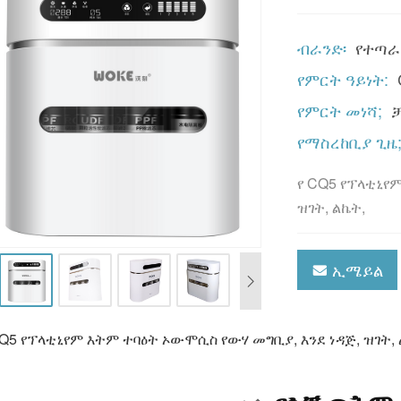
ብራንድ፡
የተጣራ
የምርት ዓይነት:
የምርት መነሻ;
የማስረከቢያ ጊዜ
የ CQ5 የፕላቲኒየ
ዝገት, ልኬት,
ኢሜይል
CQ5 የፕላቲኒየም እትም ተባዕት ኦውሞሲስ የውሃ መግቢያ, እንደ ነዳጅ, ዝገት, 