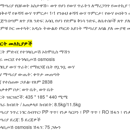
 የማጣሪያ የህይወት አስታዋሽ፡- ወጥ የሆነ የውሃ ጥራትን ለማረጋገጥ የመተኪያ
 ዝቅተኛ የቆሻሻ ውሃ ጥምርታ፡ 1፡1 የንፁህ ቆሻሻ ውሃ ጥምርታ፣ የውሃ ሀብትን 
 እጅግ በጣም ጸጥ ያለ ንድፍ: አሳቢ የሆነ የድምፅ ቅነሳ ንድፍ, ለቤተሰቦች ጸጥ ያ
. ምቹ ኮር መተካት: አዲሱ ትውልድ የካርድ አይነት ማጣሪያ አባል ያለ ሙያዊ 
ርት መለኪያዎች
ርት ምድብ: የተገላቢጦሽ ኦስሞሲስ ማሽን
ራ መርህ: የተገላቢጦሽ osmosis
ግቢያ ውሃ ጥራት: የማዘጋጃ ቤት የቧንቧ ውሃ
ሃ ማጣሪያ ውጤት: ቀጥታ መጠጣት
ጃ የተሰጠው ኃይል፡ የለም 2838
ጠቃቀም ቦታ: ወጥ ቤት, ወጥ ቤት
ርት ዝርዝሮች: 435 * 185 * 440 ሚሜ
ጣራ ክብደት / አጠቃላይ ክብደት: 8.5kg/11.5kg
ሪያ ንጥረ ነገር ስብጥር፡ PP ጥጥ፣ የነቃ ካርቦን ፣ PP ጥጥ ፣ RO ሽፋን ፣ የነ
ጣሪያ ደረጃ: 5 ደረጃዎች
ገላቢጦሽ osmosis ሽፋን: 75 ጋሎን