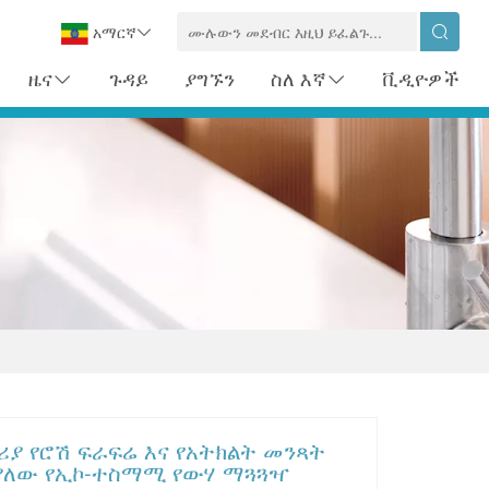
አማርኛ
ዜና
ጉዳይ
ያግኙን
ስለ እኛ
ቪዲዮዎች
ሪያ የሮሽ ፍራፍሬ እና የአትክልት መንጻት
 ያለው የኢኮ-ተስማሚ የውሃ ማጓጓዣ