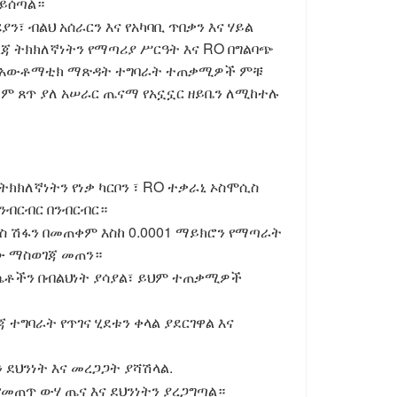
 ይሰጣል።
ጣሪያን፣ ብልህ አሰራርን እና የአካባቢ ጥበቃን እና ሃይል
ጃ ትክክለኛነትን የማጣሪያ ሥርዓት እና RO በግልባጭ
 እና አውቶማቲክ ማጽዳት ተግባራት ተጠቃሚዎች ምቹ
ጣም ጸጥ ያለ አሠራር ጤናማ የአኗኗር ዘይቤን ለሚከተሉ
 ትክክለኛነትን የነቃ ካርቦን ፣ RO ተቃራኒ ኦስሞሲስ
 ንብርብር በንብርብር።
ሞሲስ ሽፋን በመጠቀም እስከ 0.0001 ማይክሮን የማጣራት
ጨው ማስወገጃ መጠን።
S እሴቶችን በብልህነት ያሳያል፣ ይህም ተጠቃሚዎች
ተግባራት የጥገና ሂደቱን ቀላል ያደርገዋል እና
 ደህንነት እና መረጋጋት ያሻሽላል.
ራ፣ የመጠጥ ውሃ ጤና እና ደህንነትን ያረጋግጣል።