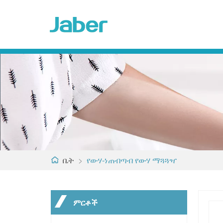
ቤት
>
የውሃ-ነጠብጣብ የውሃ ማጓጓዣ
ምርቶች