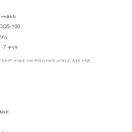
 መልአክ
CQ5-100
ቻይና
;
7 ቀናት
ም እትም ተባዕት ኦውሞሲስ የውሃ መግቢያ, እንደ ነዳጅ, 
ልኬት,