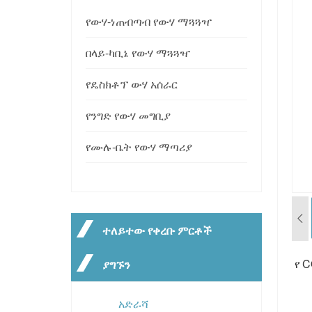
የውሃ-ነጠብጣብ የውሃ ማጓጓዣ
በላይ-ካቢኔ የውሃ ማጓጓዣ
የዴስክቶፕ ውሃ አሰራር
የንግድ የውሃ መግቢያ
የሙሉ-ቤት የውሃ ማጣሪያ
ተለይተው የቀረቡ ምርቶች
የ 
ያግኙን
አድራሻ