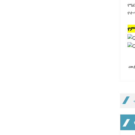
የግ
የተ
የ
መ