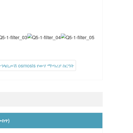
ተገላቢጦሽ osmosis የውሃ ማጣሪያ ስርዓት
ውስጥ)