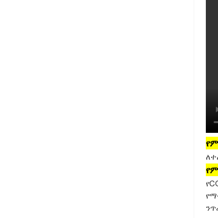
የም
ለተ
የም
የC
የማ
ንጥ