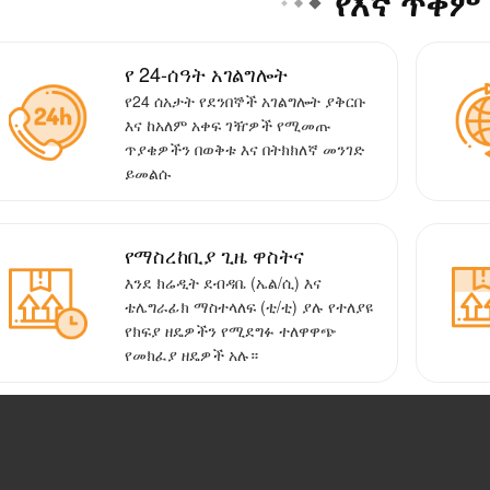
የእኛ ጥቅም
የ 24-ሰዓት አገልግሎት
የ24 ሰአታት የደንበኞች አገልግሎት ያቅርቡ
እና ከአለም አቀፍ ገዥዎች የሚመጡ
ጥያቄዎችን በወቅቱ እና በትክክለኛ መንገድ
ይመልሱ
የማስረከቢያ ጊዜ ዋስትና
እንደ ክሬዲት ደብዳቤ (ኤል/ሲ) እና
ቴሌግራፊክ ማስተላለፍ (ቲ/ቲ) ያሉ የተለያዩ
የክፍያ ዘዴዎችን የሚደግፉ ተለዋዋጭ
የመክፈያ ዘዴዎች አሉ።