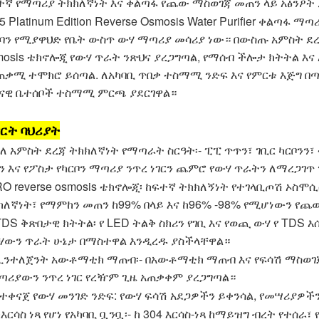
ተኛ የማጣሪያ ትክክለኛነት እና ቀልጣፋ የጨው ማስወገጃ መጠን ላይ አፅንዖት
 Platinum Edition Reverse Osmosis Water Purifier ቀልጣፋ ማ
ባን የሚያዋህድ የቤት ውስጥ ውሃ ማጣሪያ መሳሪያ ነው። በውስጡ አምስት ደረ
mosis ቴክኖሎጂ የውሃ ጥራት ንጽህና ያረጋግጣል, የማሰብ ችሎታ ክትትል
ጠቃሚ ተሞክሮ ይሰጣል. ለአካባቢ ጥበቃ ተስማሚ ንድፍ እና የምርቱ እጅግ በ
ናዊ ቤተሰቦች ተስማሚ ምርጫ ያደርገዋል።
ርት ባህሪያት
 ባለ አምስት ደረጃ ትክክለኛነት የማጣራት ስርዓት፡- ፒፒ ጥጥን፣ ገቢር ካርቦንን፣
ን እና የፖስታ የካርቦን ማጣሪያ ንጥረ ነገርን ጨምሮ የውሃ ​​ጥራትን ለማረጋገጥ
 RO reverse osmosis ቴክኖሎጂ፡ ከፍተኛ ትክክለኝነት የተገላቢጦሽ ኦስ
ክለኛነት፣ የማምከን መጠን ከ99% በላይ እና ከ96% -98% የሚሆነውን የ
 TDS ቅጽበታዊ ክትትል፡ የ LED ትልቅ ስክሪን የገቢ እና የወጪ ውሃ የ TD
ሃውን ጥራት ሁኔታ በማስተዋል እንዲረዱ ያስችላቸዋል።
 ኢንተለጀንት አውቶማቲክ ማጠብ፡- በአውቶማቲክ ማጠብ እና የፍሳሽ ማስወገጃ 
ጣሪያውን ንጥረ ነገር የረዥም ጊዜ አጠቃቀም ያረጋግጣል።
 የተቀናጀ የውሃ መንገድ ንድፍ: የውሃ ፍሳሽ አደጋዎችን ይቀንሳል, የመሣሪያዎችን
 ከእርሳስ ነጻ የሆነ የአካባቢ ቧንቧ፡- ከ 304 እርሳስ-ነጻ ከማይዝግ ብረት የተሰ