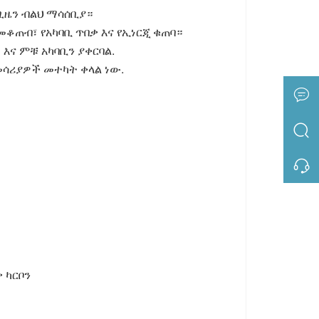
 ጊዜን ብልህ ማሳሰቢያ።
መቆጠብ፣ የአካባቢ ጥበቃ እና የኢነርጂ ቁጠባ።
ለ እና ምቹ አካባቢን ያቀርባል.
መሳሪያዎች መተካት ቀላል ነው.
ቃ ካርቦን