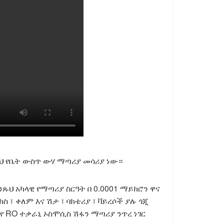
ህ የቤት ውስጥ ውሃ ማጣሪያ መሳሪያ ነው።
ህ አካላዊ የማጣሪያ ስርዓት በ 0.0001 ማይክሮን ዋና
ክስ ፣ ቀለም እና ሽታ ፣ ባክቴሪያ ፣ ቫይረሶች ያሉ ጎጂ
 የ RO ተቃራኒ ኦስሞሲስ ሽፋን ማጣሪያ ንጥረ ነገር