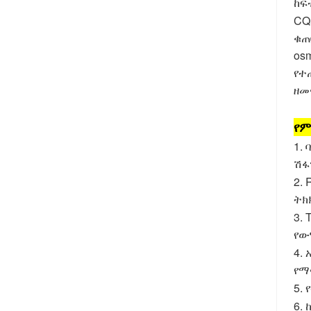
ከፍ
CQ5
ቁጠ
os
የተ
ዘመ
የም
1.
ሽፋ
2.
ትክ
3.
የው
4.
የማ
5.
6.