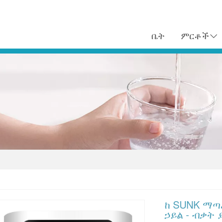
ቤት
ምርቶች
ከ SUNK ማጣ
ኃይል - ብቃት