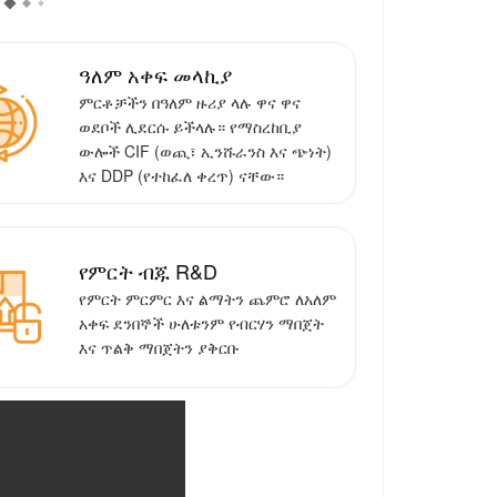
ዓለም አቀፍ መላኪያ
ምርቶቻችን በዓለም ዙሪያ ላሉ ዋና ዋና
ወደቦች ሊደርሱ ይችላሉ። የማስረከቢያ
ውሎች CIF (ወጪ፣ ኢንሹራንስ እና ጭነት)
እና DDP (የተከፈለ ቀረጥ) ናቸው።
የምርት ብጁ R&D
የምርት ምርምር እና ልማትን ጨምሮ ለአለም
አቀፍ ደንበኞች ሁለቱንም የብርሃን ማበጀት
እና ጥልቅ ማበጀትን ያቅርቡ