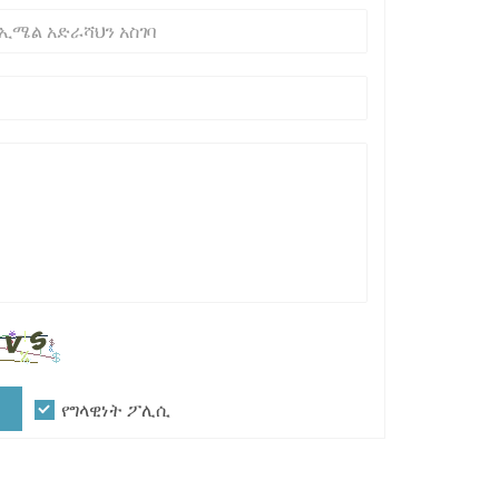
የግላዊነት ፖሊሲ