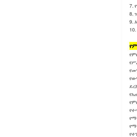
7.
8.
9.
10
የም
የም
የሥ
የመ
የው
ደረ
የአ
የም
የተ
የማጣ
የማ
የተ